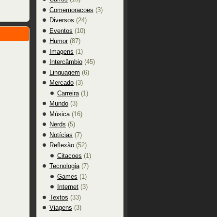
Comemoracoes
(3)
Diversos
(24)
Eventos
(10)
Humor
(87)
Imagens
(1)
Intercâmbio
(45)
Linguagem
(6)
Mercado
(3)
Carreira
(1)
Mundo
(3)
Música
(16)
Nerds
(5)
Notícias
(7)
Reflexão
(52)
Citacoes
(1)
Tecnologia
(7)
Games
(1)
Internet
(3)
Textos
(33)
Viagens
(3)