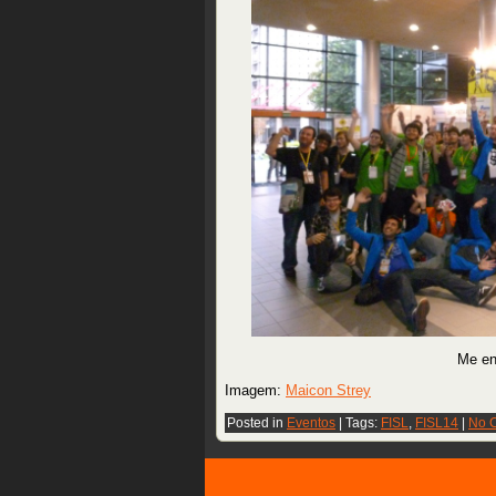
Me en
Imagem:
Maicon Strey
Posted in
Eventos
| Tags:
FISL
,
FISL14
|
No 