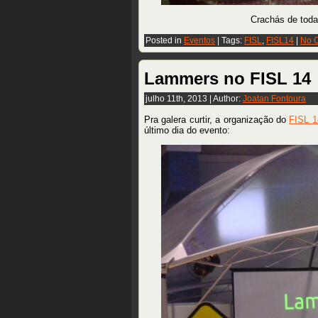
Crachás de todas
Posted in
Eventos
| Tags:
FISL
,
FISL14
|
No 
Lammers no FISL 14
julho 11th, 2013 | Author:
Joatan Fontoura
Pra galera curtir, a organização do
FISL 1
último dia do evento: