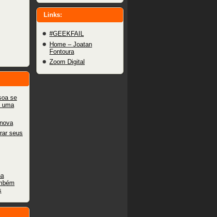
Links:
#GEEKFAIL
Home – Joatan
Fontoura
Zoom Digital
oa se
e uma
enova
rar seus
na
ambém
s