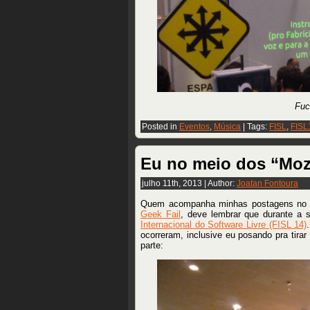
Fuc
Posted in
Eventos
,
Música
| Tags:
FISL
,
FISL
Eu no meio dos “Mozi
julho 11th, 2013 | Author:
Joatan Fontoura
Quem acompanha minhas postagens no
Geek Fail
, deve lembrar que durante a 
Internacional do Software Livre (FISL 14)
ocorreram, inclusive eu posando pra tirar
parte: