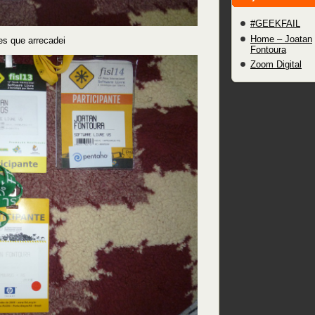
#GEEKFAIL
Home – Joatan
es que arrecadei
Fontoura
Zoom Digital