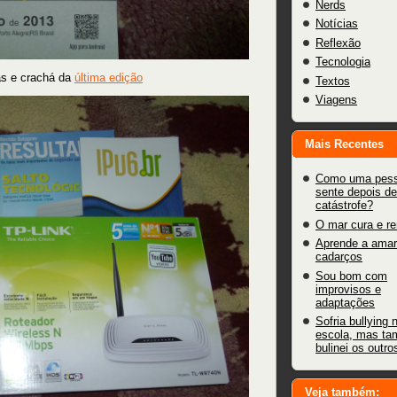
Nerds
Notícias
Reflexão
Tecnologia
as e crachá da
última edição
Textos
Viagens
Mais Recentes
Como uma pess
sente depois d
catástrofe?
O mar cura e r
Aprende a amar
cadarços
Sou bom com
improvisos e
adaptações
Sofria bullying 
escola, mas t
bulinei os outro
Veja também: