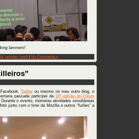
king lammers!
14
,
lammer
,
noob
|
No Comments »
lleiros”
 Facebook,
Twitter
ou mesmo no meu outro blog, o
semana passada participei da
14ª edição do Fórum
. Durante o evento, inúmeras atividades simultâneas
 foto junto com o time da Mozilla e outros “furões” a