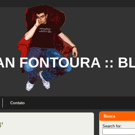
AN FONTOURA :: B
Contato
Busca
’
Search for: