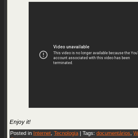
Enjoy it!
Posted in
Internet
,
Tecnologia
| Tags:
documentários
,
W