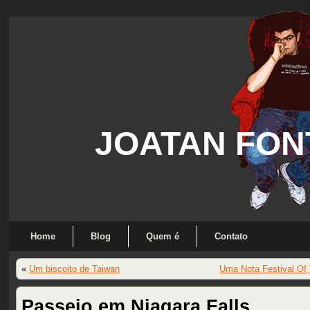
JOATAN FON
Home
Blog
Quem é
Contato
«
Um biscoito de Taiwan
Uma Nota Festival Of 
Passeio em Niagara Falls