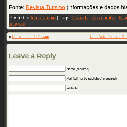
Fonte:
Revista Turismo
(informações e dados his
Posted in
Intercâmbio
| Tags:
Canadá
,
Intercâmbio
,
Nia
Viagem
«
Um biscoito de Taiwan
Uma Nota Festival Of 
Leave a Reply
Name (required)
Mail (will not be published) (required)
Website