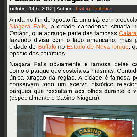
outubro 14th, 2012 | Author:
Joatan Fontoura
Ainda no fim de agosto fiz uma
trip
com a escola
Niagara Falls
, a cidade canadense situada n
Ontário, que abrange parte das famosas
Catara
fazendo divisa com o lado americano, mais 
cidade de
Buffalo
no
Estado de Nova Iorque
, q
oposto das cataratas.
Niagara Falls obviamente é famosa pelas ca
como o parque que costeia as mesmas. Contudo
única atração da região. A cidade é famosa 
conservam todo um acervo histórico relacio
parques que ressaltam aos olhos durante o v
(especialmente o Casino Niagara).